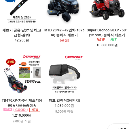
제초기 공용 날(21인치,고
MTD 20/42 - 42인치(107c
Super Bronco 50XP - 50"
급형-갈퀴)
m) 승차식 제초기
(127cm) 승차식 제초기
42,900원
(품절)
10,560,000원
TB470XP-자주식제초기(4
리프 컬렉터(54인치)
륜)★사은품증정★
1,089,000원
9,350원 적립
1,210,000원
9,680원 적립