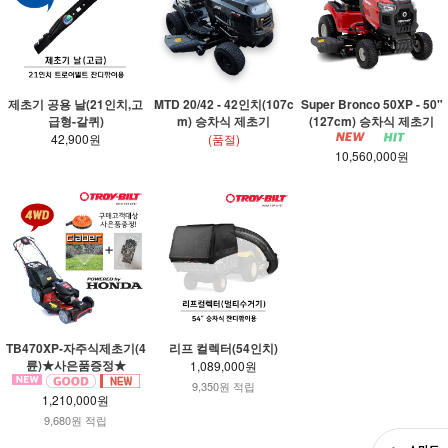
제초기 공용 날(21인치,고
MTD 20/42 - 42인치(107c
Super Bronco 50XP - 50"
급형-갈퀴)
m) 승차식 제초기
(127cm) 승차식 제초기
42,900원
(품절)
10,560,000원
TB470XP-자주식제초기(4
리프 컬렉터(54인치)
륜)★사은품증정★
1,089,000원
9,350원 적립
1,210,000원
9,680원 적립