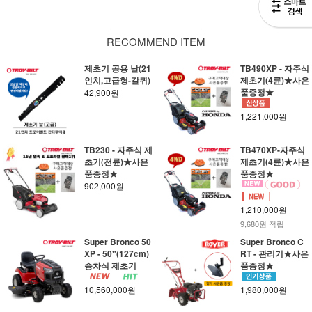
RECOMMEND ITEM
제초기 공용 날(21
TB490XP - 자주식
인치,고급형-갈퀴)
제초기(4륜)★사은
품증정★
42,900원
1,221,000원
TB230 - 자주식 제
TB470XP-자주식
초기(전륜)★사은
제초기(4륜)★사은
품증정★
품증정★
902,000원
1,210,000원
9,680원 적립
Super Bronco 50
Super Bronco C
XP - 50"(127cm)
RT - 관리기★사은
승차식 제초기
품증정★
10,560,000원
1,980,000원