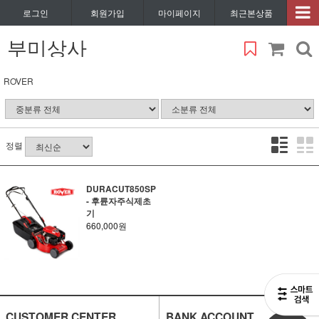
로그인
회원가입
마이페이지
최근본상품
부미상사
ROVER
정렬
DURACUT850SP
- 후륜자주식제초
기
660,000원
CUSTOMER CENTER
BANK ACCOUNT