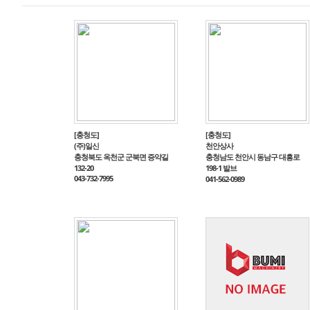
[충청도]
[충청도]
(주)일신
천안상사
충청북도 옥천군 군북면 증약길
충청남도 천안시 동남구 대흥로
132-20
198-1 발브
043-732-7995
041-562-0989