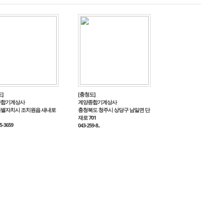
]
[충청도]
종합기계상사
계양종합기계상사
별자치시 조치원읍 새내로
충청북도 청주시 상당구 남일면 단
재로 701
5-3659
043-259-8..