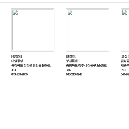
[충청도]
[충청도]
[충청도
대명통상
부길툴랜드
금성
충청북도 진천군 진천읍 문화로
충청북도 청주시 청원구 2순환로
세종특
353
374
61-2
043-533-2800
043-213-0945
044-86