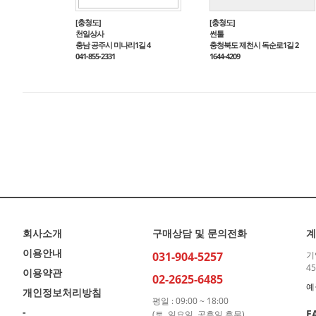
[충청도]
[충청도]
천일상사
썬툴
충남 공주시 미나리1길 4
충청북도 제천시 독순로1길 2
041-855-2331
1644-4209
회사소개
구매상담 및 문의전화
계
이용안내
031-904-5257
기
45
이용약관
02-2625-6485
예
개인정보처리방침
평일 : 09:00 ~ 18:00
-
F
(토, 일요일, 공휴일 휴무)