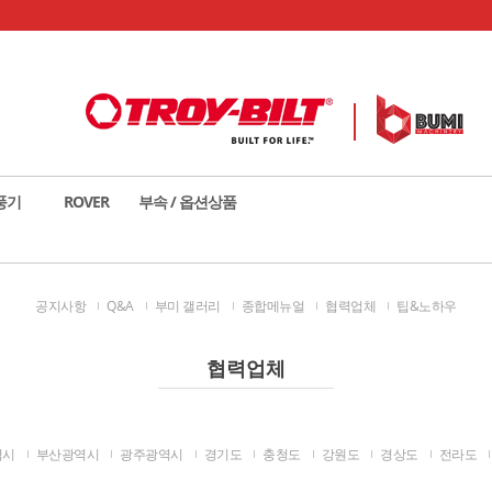
풍기
ROVER
부속 / 옵션상품
공지사항
Q&A
부미 갤러리
종합메뉴얼
협력업체
팁&노하우
협력업체
역시
부산광역시
광주광역시
경기도
충청도
강원도
경상도
전라도