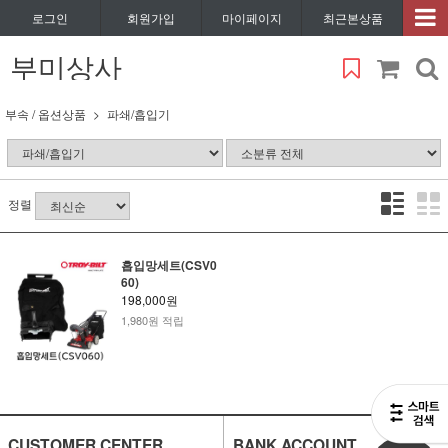
로그인
회원가입
마이페이지
최근본상품
부미상사
부속 / 옵션상품
파쇄/흡입기
정렬
흡입망세트(CSV0
60)
198,000원
1,980원 적립
CUSTOMER CENTER
BANK ACCOUNT