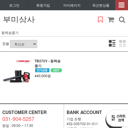
로그인
회원가입
마이페이지
최근본상품
부미상사
동력송풍기
정렬
TB272V - 동력송
풍기
440,000원
CUSTOMER CENTER
BANK ACCOUNT
031-904-5257
비회원
기업 은행
1:1 문의
452-035702-01-011
평일 : 09:00 ~ 17:30